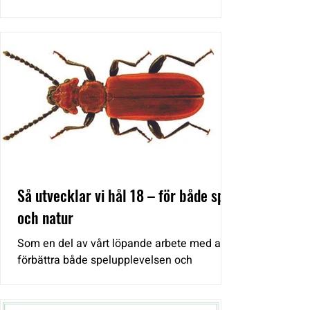
Uppsala Län. Golfbanans markytor är rik på
naturvärden och klubbens medlemmar kan
göra insatser för att ytterligare gynna
pollinering och biologisk mångfald på mark
utanför spelytan. Naturvandringen riktar sig
till naturintresserade medlemmar och syftar
till att höja kunskapen kring insatser som
gynnar biologisk mångfald, skyddsvärda
växtarter/djur och hantera invasiva växter.
Grönlund GK har nyligen förny
Så utvecklar vi hål 18 – för både spel
och natur
Som en del av vårt löpande arbete med att
förbättra både spelupplevelsen och
naturvärdena på banan har en stor asp vid
hål 18 tagits ner under vintern. Trädet