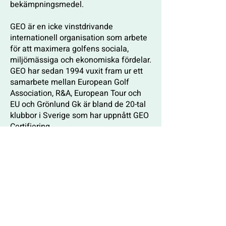
bekämpningsmedel.
GEO är en icke vinstdrivande
internationell organisation som arbete
för att maximera golfens sociala,
miljömässiga och ekonomiska fördelar.
GEO har sedan 1994 vuxit fram ur ett
samarbete mellan European Golf
Association, R&A, European Tour och
EU och Grönlund Gk är bland de 20-tal
klubbor i Sverige som har uppnått GEO
Certifiering.
Har du frågor om klubbens miljöarbete
eller vill engagera dig?
Kontakta klubbchefen för mer
information eller maila direkt till:
miljo@gronlundgk.se