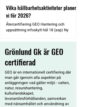
Vilka hållbarhetsaktiviteter planerar
vi för 2026?
Återcertifiering GEO Hantering och
uppsättning infoskylt hål 18 (asp) Ny
återvinningshantering på bana och vid
klubbhus Uppsättning ca 15 holkar samt
renovering av äldre holkbestån Framtagning
Grönlund Gk är GEO
av kortfattad skötselplan vissa blommande
ängsytor som ej direkt kommer i spel
certifierad
Fröplantering blommande buskar och träd
vid gallrade områden Uppsättning
GEO är en internationell certifiering där
insektshotell hål 12-13 (nedanför vit tee,
man går igenom alla aspekter på
bänk) och infoskylt
anläggningen vad gäller miljö - vatten,
natur, resurshantering,
kulturlandskapet,
leverantörsförhållanden, samverkan
med närsamhället och användning av