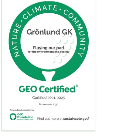
skapade omfattande skugga över greenen,
vilket påverkade gräsets kvalitet och
spelbarhet. Istället för att ta bort trädet helt
har vi valt att låta det ligga kvar i området.
Detta är ett medvetet val för att gynna den
biologiska mångfalden. Död ved spelar en
viktig roll i naturen och fungerar som
livsmiljö för många art