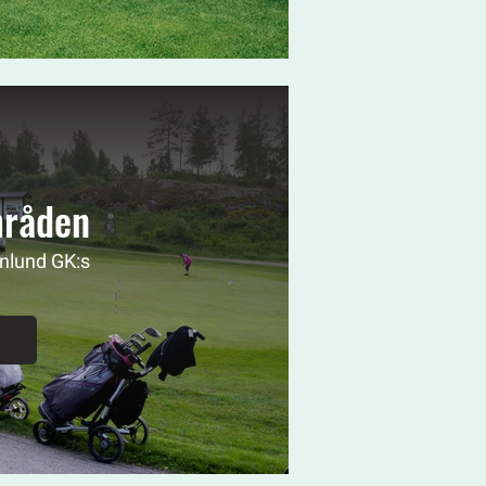
mråden
nlund GK:s