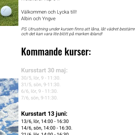
Välkommen och Lycka till!
Albin och Yngve
PS. Utrustning under kursen finns att låna, låt vädret bestä
och det kan vara lite blött på
marken ibland!
Kommande kurser:
Kursstart 30 maj:
30/5, lör, 9 - 11:30.
31/5, sön, 9-11:30.
6/6, lör, 9 - 11:30.
7/6, sön, 9-11:30.
Kursstart 13 juni:
13/6, lör, 14:00 - 16:30
14/6, sön, 14:00 - 16:30.
21/6, lör, 14:00 - 16:30