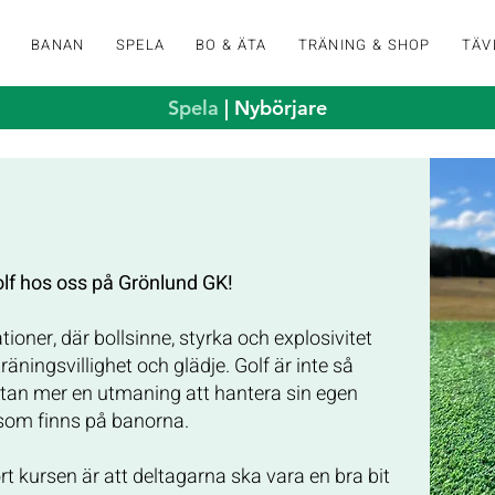
K
BANAN
SPELA
BO & ÄTA
TRÄNING & SHOP
TÄV
Spela
| Nybörjare
lf hos oss på Grönlund GK!
ationer, där bollsinne, styrka och explosivitet
träningsvillighet och glädje. Golf är inte så
tan mer en utmaning att hantera sin egen
 som finns på banorna.
t kursen är att deltagarna ska vara en bra bit