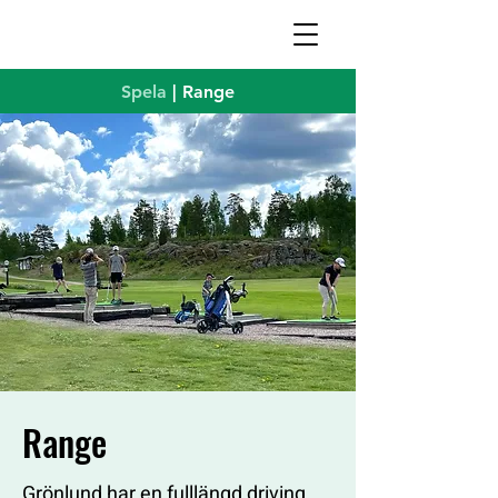
Spela
| Range
Range
Grönlund har en fulllängd driving